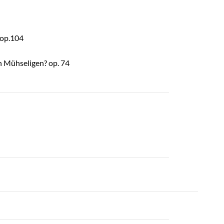
 op.104
n Mühseligen? op. 74