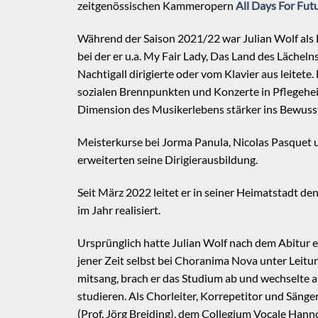
zeitgenössischen Kammeropern
All Days For Fut
Während der Saison 2021/22 war Julian Wolf als D
bei der er u.a. My Fair Lady, Das Land des Lächeln
Nachtigall dirigierte oder vom Klavier aus leite
sozialen Brennpunkten und Konzerte in Pflegeheim
Dimension des Musikerlebens stärker ins Bewusst
Meisterkurse bei Jorma Panula, Nicolas Pasquet 
erweiterten seine Dirigierausbildung.
Seit März 2022 leitet er in seiner Heimatstadt d
im Jahr realisiert.
Ursprünglich hatte Julian Wolf nach dem Abitur 
jener Zeit selbst bei Choranima Nova unter Leit
mitsang, brach er das Studium ab und wechselte
studieren. Als Chorleiter, Korrepetitor und Sänge
(Prof. Jörg Breiding), dem Collegium Vocale Hanno