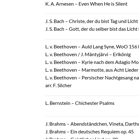
K. A. Arnesen – Even When He is Silent
J. S. Bach – Christe, der du bist Tag und Li
J. S. Bach – Gott, der du selber bist das Lic
L. v. Beethoven – Auld Lang Syne, WoO 156 Nr
L. v. Beethoven / J. Mäntyjärvi – Erlkönig
L. v. Beethoven – Kyrie nach dem Adagio Mon
L. v. Beethoven – Marmotte, aus Acht Lieder Nr
L. v. Beethoven – Persischer Nachtgesang na
arr. F. Silcher
L. Bernstein – Chichester Psalms
J. Brahms – Abendständchen, Vineta, Darth
J. Brahms – Ein deutsches Requiem op. 45