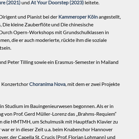
ure (2021)
und
At Your Doorstep (2023)
leitete.
irigent und Pianist bei der
Kammeroper Köln
angestellt,
s, Die kleine Zauberflöte und Die chinesische
te. Durch Opern-Workshops mit Grundschulklassen in
en, die er auch moderierte, rückte ihm die soziale
sein.
und Peter Tilling sowie ein Erasmus-Semester in Mailand
en Konzertchor
Choranima Nova
, mit dem er zwei Projekte
ein Studium im Bauingenieurwesen begonnen. Als er in
ung von Prof. Gerd Müller-Lorenz das „Brahms-Requiem“
 an die HMTMH, um Schulmusik mit Hauptfach Klavier zu
r war er in dieser Zeit u.a. beim Knabenchor Hannover
ver, der Capella St. Crucis (Prof. Florian Lohmann) und